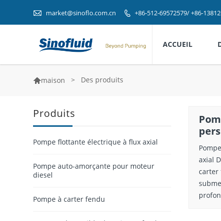

market@sinoflo.com.cn
+86-512-69572579/ +86-1381

ACCUEIL
>
Des produits
maison

Produits
Pomp
pers
Pompe flottante électrique à flux axial
Pompe 
axial 
Pompe auto-amorçante pour moteur
carter
diesel
submer
profond
Pompe à carter fendu