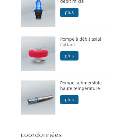
débit mixte
plus
Pompe à débit axial
flottant
plus
Pompe submersible
haute température
plus
coordonnées