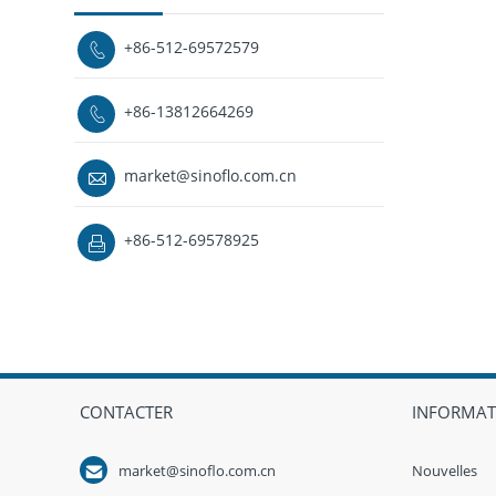
+86-512-69572579

+86-13812664269

market@sinoflo.com.cn

+86-512-69578925

CONTACTER
INFORMAT

market@sinoflo.com.cn
Nouvelles