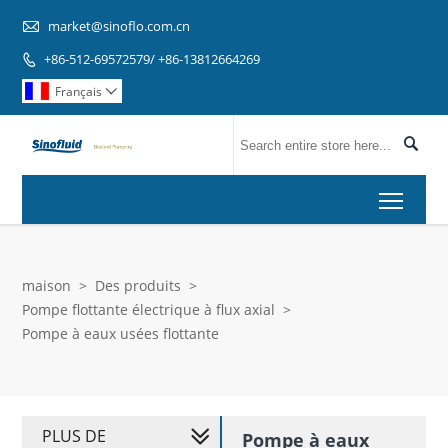

market@sinoflo.com.cn
+86-512-69572579/ +86-13812664269

Français


Toggl
maison
>
Des produits
>
Pompe flottante électrique à flux axial
>
Pompe à eaux usées flottante
PLUS DE
Pompe à eaux