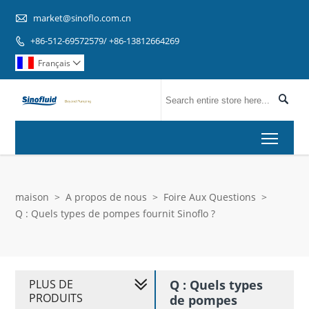

market@sinoflo.com.cn
+86-512-69572579/ +86-13812664269

Français


Toggl
maison
>
A propos de nous
>
Foire Aux Questions
>
Q : Quels types de pompes fournit Sinoflo ?
PLUS DE
Q : Quels types
PRODUITS
de pompes